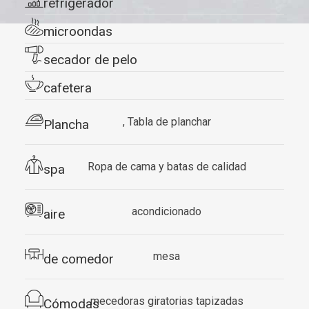
refrigerador
microondas
secador de pelo
​cafetera
, Tabla de planchar
​Plancha
​Ropa de cama y batas de calidad
spa
acondicionado
aire
mesa
de comedor
mecedoras giratorias tapizadas
Cómodas