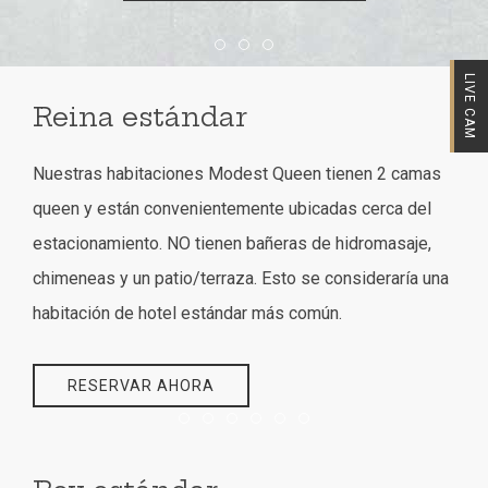
Item 1
Item 2
Item 3
LIVE CAM
Reina estándar
Nuestras habitaciones Modest Queen tienen 2 camas
queen y están convenientemente ubicadas cerca del
estacionamiento. NO tienen bañeras de hidromasaje,
chimeneas y un patio/terraza. Esto se consideraría una
habitación de hotel estándar más común.
RESERVAR AHORA
Item 1
Item 2
Item 3
Item 4
Item 5
Item 6