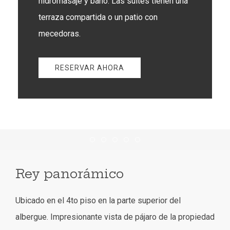
hidromasaje y baño. Las suites tienen una
terraza compartida o un patio con
mecedoras.
RESERVAR AHORA
Item 1
Item 2
Item 3
Item 4
Item 5
Rey panorámico
Ubicado en el 4to piso en la parte superior del
albergue. Impresionante vista de pájaro de la propiedad