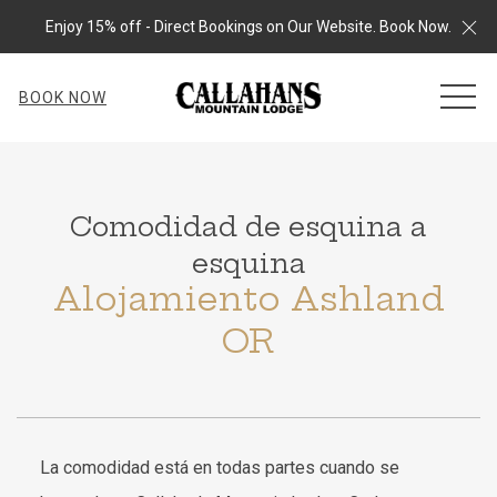
Cl
Enjoy 15% off - Direct Bookings on Our Website. Book Now.
MEN
BOOK NOW
Comodidad de esquina a
esquina
Alojamiento Ashland
OR
La comodidad está en todas partes cuando se